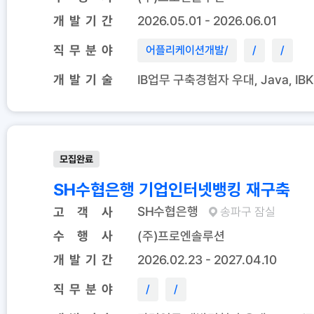
개 발 기 간
2026.05.01 - 2026.06.01
직 무 분 야
어플리케이션개발
/
/
/
개 발 기 술
IB업무 구축경험자 우대, Java, IBK F
모집완료
SH수협은행 기업인터넷뱅킹 재구축
SH수협은행
고 객 사
송파구 잠실
수 행 사
(주)프로엔솔루션
개 발 기 간
2026.02.23 - 2027.04.10
직 무 분 야
/
/